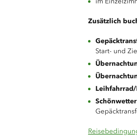
im Einzelzim
Zusätzlich buc
Gepäcktrans
Start- und Zie
Übernachtu
Übernachtu
Leihfahrrad/
Schönwetter
Gepäcktransf
Reisebedingun