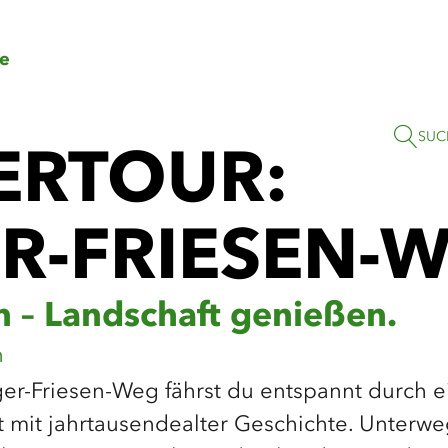
e
Zum
Zur
Zur
Zum
Hauptinhalt
Suche
Navigation
Footer
springen
springen
springen
springen
SUC
RTOUR: W
-FRIESEN-W
n – Landschaft genießen.
n
er-Friesen-Weg fährst du entspannt durch e
t mit jahrtausendealter Geschichte. Unterwe