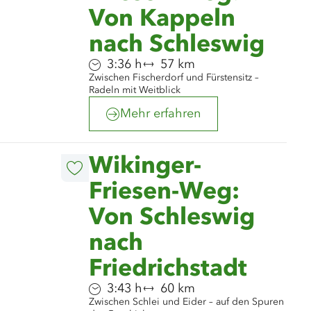
Von Kappeln
nach Schleswig
Dauer:
Entfernung:
3:36 h
57 km
Zwischen Fischerdorf und Fürstensitz –
Radeln mit Weitblick
Mehr erfahren
©
Gerald Hänel GARP
Wikinger-
Diesen
Artikel
Friesen-Weg:
merken
Von Schleswig
nach
Friedrichstadt
Dauer:
Entfernung:
3:43 h
60 km
Zwischen Schlei und Eider – auf den Spuren