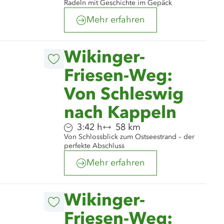
Radeln mit Geschichte im Gepäck
Mehr erfahren
©
Manfred Witt
Wikinger-
Diesen
Artikel
Friesen-Weg:
merken
Von Schleswig
nach Kappeln
Dauer:
Entfernung:
3:42 h
58 km
Von Schlossblick zum Ostseestrand – der
perfekte Abschluss
Mehr erfahren
©
Henrik Matzen
Wikinger-
Diesen
Artikel
Friesen-Weg:
merken