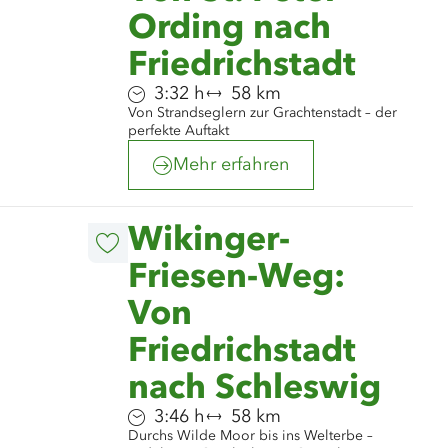
Ording nach
Friedrichstadt
Dauer:
Entfernung:
3:32 h
58 km
Von Strandseglern zur Grachtenstadt – der
perfekte Auftakt
Mehr erfahren
©
Henrik Matzen
Wikinger-
Diesen
Artikel
Friesen-Weg:
merken
Von
Friedrichstadt
nach Schleswig
Dauer:
Entfernung:
3:46 h
58 km
Durchs Wilde Moor bis ins Welterbe –