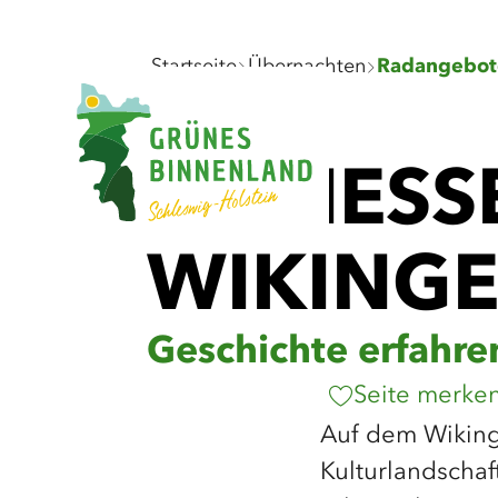
©
Sie
Startseite
Übernachten
Radangebot
sind
hier:
GENIESSE
IKINGER
Geschichte erfahre
Seite merke
Auf dem Wiking
Kulturlandschaf