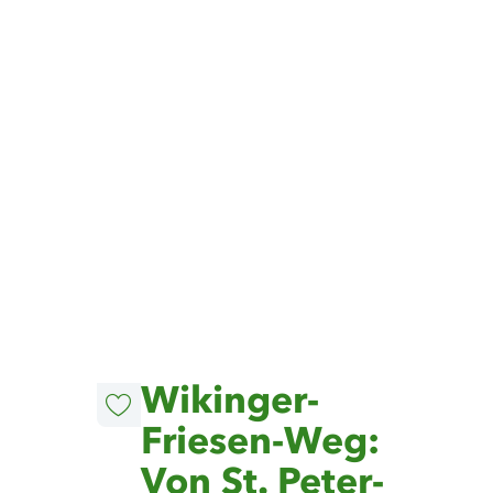
©
TZ SPO
Wikinger-
Diesen
Artikel
Friesen-Weg:
merken
Von St. Peter-