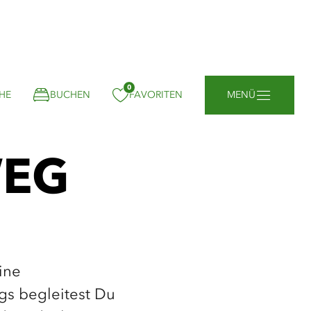
0
gemerkt:
HE
BUCHEN
FAVORITEN
MENÜ
EG
ine
gs begleitest Du