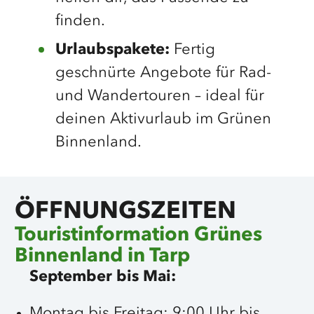
finden.
Urlaubspakete:
Fertig
geschnürte Angebote für Rad-
und Wandertouren – ideal für
deinen Aktivurlaub im Grünen
Binnenland.
©
Grünes Binnenland
©
©
Grünes Binnenland
Grünes Binnenland
ÖFFNUNGSZEITEN
Touristinformation Grünes
Binnenland in Tarp
September bis Mai:
Montag bis Freitag: 9:00 Uhr bis