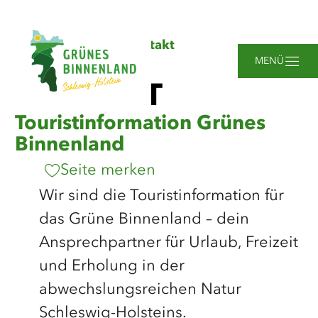
Zum
Zur
Zur
Zum
Sie
Startseite
Service
Kontakt
Hauptinhalt
Suche
Navigation
Footer
sind
springen
springen
springen
springen
MENÜ
hier:
KONTAKT
Touristinformation Grünes
Binnenland
Seite merken
Wir sind die Touristinformation für
das Grüne Binnenland – dein
Ansprechpartner für Urlaub, Freizeit
und Erholung in der
abwechslungsreichen Natur
Schleswig-Holsteins.