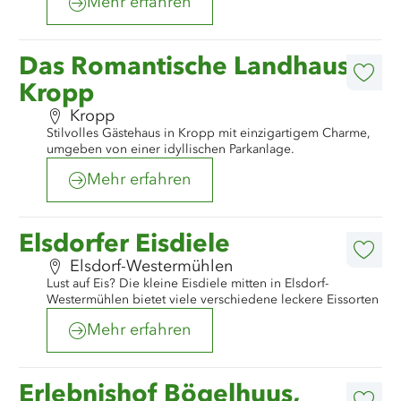
Mehr erfahren
©
Gemeinde Kropp
Mehr
Das Romantische Landhaus
erfahren
Diese
Kropp
Artike
merk
Kropp
Stilvolles Gästehaus in Kropp mit einzigartigem Charme,
umgeben von einer idyllischen Parkanlage.
Mehr erfahren
©
Grünes Binnenland
Mehr
Elsdorfer Eisdiele
erfahren
Diese
Elsdorf-Westermühlen
Artike
Lust auf Eis? Die kleine Eisdiele mitten in Elsdorf-
merk
Westermühlen bietet viele verschiedene leckere Eissorten
Mehr erfahren
©
Erlebnishof Bögelhuus/ Hannah Kotulla
Mehr
Erlebnishof Bögelhuus,