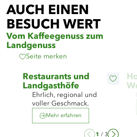
AUCH EINEN
BESUCH WERT
Vom Kaffeegenuss zum
Landgenuss
Seite merken
©
Ochsenweg/MOCANOX
Mehr
Mehr
Restaurants und
Ho
erfahren
erfahre
Diesen
Landgasthöfe
W
Artikel
merken
Ehrlich, regional und
voller Geschmack.
Mehr erfahren
1
/
3