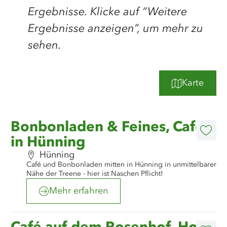
Ergebnisse. Klicke auf “Weitere
Ergebnisse anzeigen”, um mehr zu
sehen.
Karte
©
Grünes Binnenland
Mehr
Bonbonladen & Feines, Café
erfahren
Diese
in Hünning
Artike
merk
Hünning
Café und Bonbonladen mitten in Hünning in unmittelbarer
Nähe der Treene - hier ist Naschen Pflicht!
Mehr erfahren
©
Grünes Binnenland
Mehr