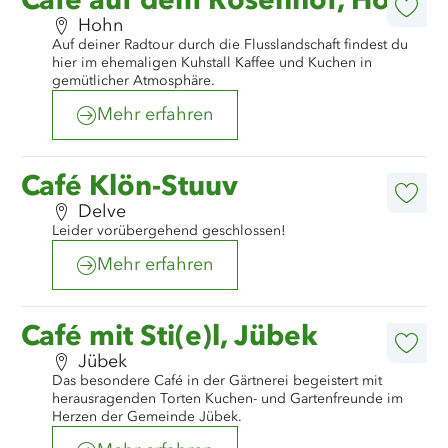
Café auf dem Rosenhof, Hohn
erfahren
Diese
Hohn
Artike
Auf deiner Radtour durch die Flusslandschaft findest du
merk
hier im ehemaligen Kuhstall Kaffee und Kuchen in
gemütlicher Atmosphäre.
Mehr erfahren
©
Dithmarschen Tourismus
Mehr
Café Klön-Stuuv
erfahren
Diese
Delve
Artike
Leider vorübergehend geschlossen!
merk
Mehr erfahren
©
Café mit Sti(e)l
Mehr
Café mit Sti(e)l, Jübek
erfahren
Diese
Jübek
Artike
Das besondere Café in der Gärtnerei begeistert mit
merk
herausragenden Torten Kuchen- und Gartenfreunde im
Herzen der Gemeinde Jübek.