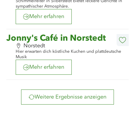
Schimmelreiter in Silberstedt bietet leckere Gerichte in
sympathischer Atmosphäre.
Mehr erfahren
©
Jonny's Café GbR
Mehr
Jonny's Café in Norstedt
erfahren
Diese
Norstedt
Artike
Hier erwarten dich köstliche Kuchen und plattdeutsche
merk
Musik
Mehr erfahren
Weitere Ergebnisse anzeigen