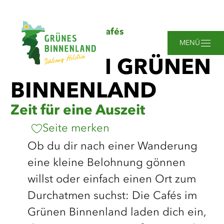
©
sh-tourismus.de/MOCANOX
Zum
Zur
Zur
Zum
Sie
Startseite
Genießen
Cafés
Hauptinhalt
Suche
Navigation
Footer
sind
springen
springen
springen
springen
MENÜ
hier:
CAFÉS IM GRÜNEN
BINNENLAND
Zeit für eine Auszeit
Seite merken
Ob du dir nach einer Wanderung
eine kleine Belohnung gönnen
willst oder einfach einen Ort zum
Durchatmen suchst: Die Cafés im
Grünen Binnenland laden dich ein,