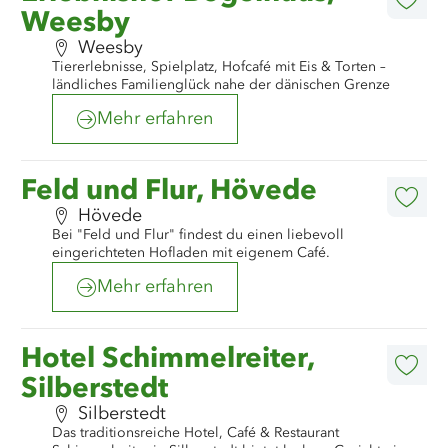
erfahren
Diese
Weesby
Artike
merk
Weesby
Tiererlebnisse, Spielplatz, Hofcafé mit Eis & Torten –
ländliches Familienglück nahe der dänischen Grenze
Mehr erfahren
©
TA.SH
Mehr
Feld und Flur, Hövede
erfahren
Diese
Hövede
Artike
Bei "Feld und Flur" findest du einen liebevoll
merk
eingerichteten Hofladen mit eigenem Café.
Mehr erfahren
©
Schimmelreiter
Mehr
Hotel Schimmelreiter,
erfahren
Diese
Silberstedt
Artike
merk
Silberstedt
Das traditionsreiche Hotel, Café & Restaurant