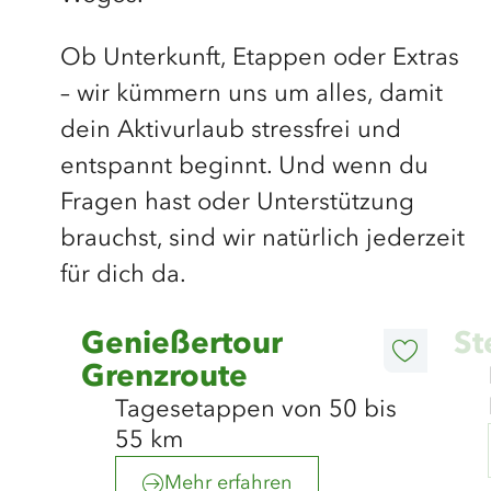
Ob Unterkunft, Etappen oder Extras
– wir kümmern uns um alles, damit
dein Aktivurlaub stressfrei und
entspannt beginnt. Und wenn du
Fragen hast oder Unterstützung
brauchst, sind wir natürlich jederzeit
für dich da.
©
photocompany
Mehr
Mehr
Genießertour
St
erfahren
erfahre
Diesen
Grenzroute
Artikel
merken
Tagesetappen von 50 bis
55 km
Mehr erfahren