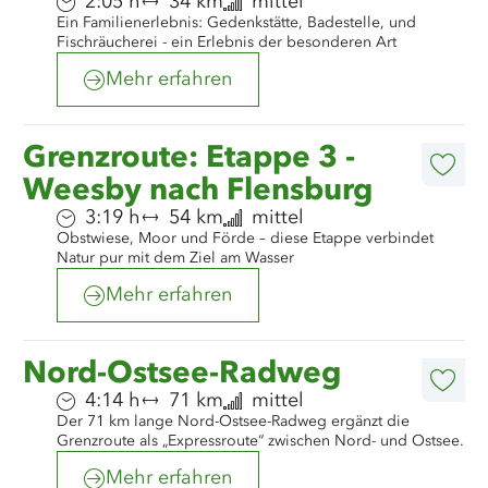
Dauer:
Entfernung:
Anforderung:
2:05 h
34 km
mittel
Ein Familienerlebnis: Gedenkstätte, Badestelle, und
Fischräucherei - ein Erlebnis der besonderen Art
Mehr erfahren
©
Nordseeküste Nordfriesland/Markus Rohrbacher
Mehr
Grenzroute: Etappe 3 -
erfahren
Diese
Weesby nach Flensburg
Artike
merk
Dauer:
Entfernung:
Anforderung:
3:19 h
54 km
mittel
Obstwiese, Moor und Förde – diese Etappe verbindet
Natur pur mit dem Ziel am Wasser
Mehr erfahren
©
Nordseeküste Nordfriesland/Markus Rohrbacher
Mehr
Nord-Ostsee-Radweg
erfahren
Diese
Dauer:
Entfernung:
Anforderung:
4:14 h
71 km
mittel
Artike
Der 71 km lange Nord-Ostsee-Radweg ergänzt die
merk
Grenzroute als „Expressroute“ zwischen Nord- und Ostsee.
Mehr erfahren