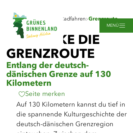
©
Nordseeküste Nordfriesland - Markus Rohrbacher
Zum
Zur
Zur
Zum
Sie
Startseite
Entdecken
Radfahren
Grenzroute
Hauptinhalt
Suche
Navigation
Footer
sind
springen
springen
springen
springen
MENÜ
hier:
ENTDECKE DIE
GRENZROUTE
Entlang der deutsch-
dänischen Grenze auf 130
Kilometern
Seite merken
Auf 130 Kilometern kannst du tief in
die spannende Kulturgeschichte der
deutsch-dänischen Grenzregion