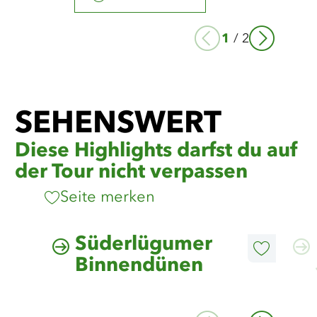
1
/
2
SEHENSWERT
Diese Highlights darfst du auf
der Tour nicht verpassen
Seite merken
©
Grünes Binnenland
Mehr
Mehr
Süderlügumer
erfahren
erfahre
Diesen
Binnendünen
Artikel
merken