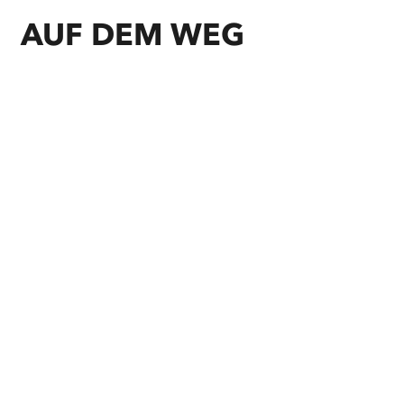
AUF DEM WEG
©
Nordseeküste Nordfriesland/Markus Rohrbacher
©
Frank Siemers
©
photocompany
©
Nordseeküste Nordfriesland/Markus Rohrbacher