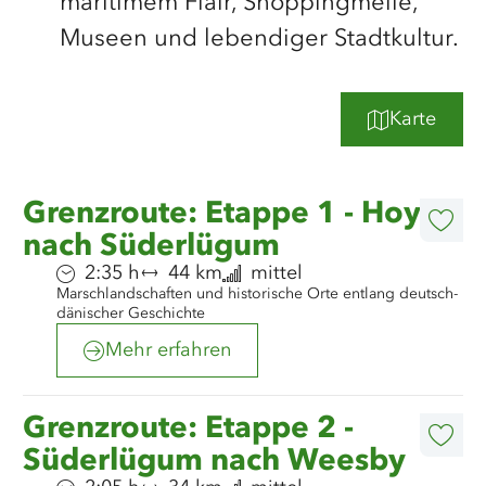
maritimem Flair, Shoppingmeile,
Museen und lebendiger Stadtkultur.
Karte
©
Nordseeküste Nordfriesland/Markus Rohrbacher
Mehr
Grenzroute: Etappe 1 - Hoyer
erfahren
Diese
nach Süderlügum
Artike
merk
Dauer:
Entfernung:
Anforderung:
2:35 h
44 km
mittel
Marschlandschaften und historische Orte entlang deutsch-
dänischer Geschichte
Mehr erfahren
©
Nordseeküste Nordfriesland/Markus Rohrbacher
Mehr
Grenzroute: Etappe 2 -
erfahren
Diese
Süderlügum nach Weesby
Artike
merk