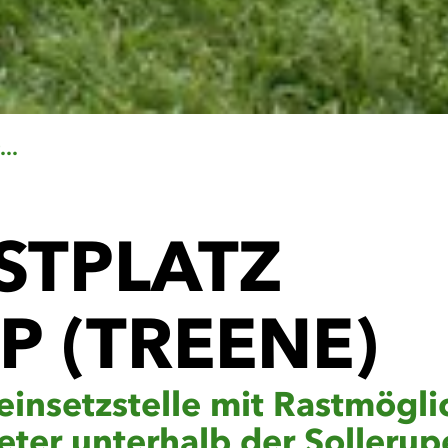
Kanurastplatz Sollerup (Treene)
STPLATZ
P (TREENE)
insetzstelle mit Rastmögli
eter unterhalb der Sollerup