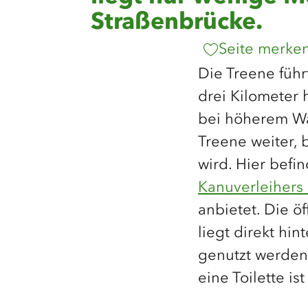
Straßenbrücke.
Seite merke
Die Treene führ
drei Kilometer 
bei höherem Wa
Treene weiter, 
wird. Hier befi
Kanuverleihers
anbietet. Die öf
liegt direkt hi
genutzt werden,
eine Toilette i
Sollerup für Ka