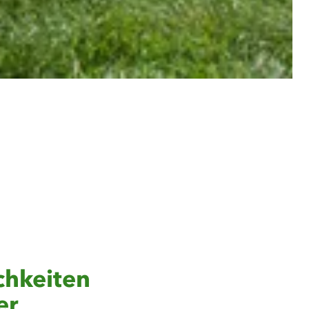
chkeiten
er