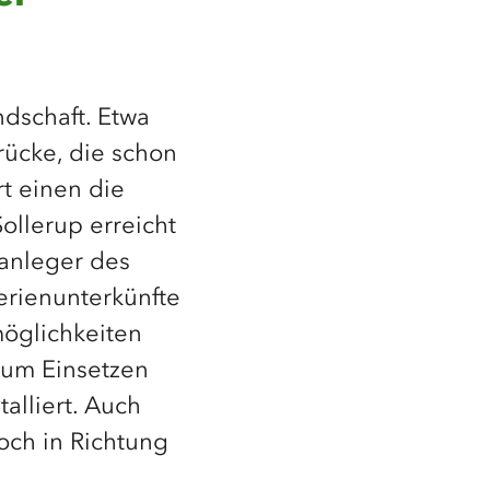
ndschaft. Etwa
rücke, die schon
t einen die
ollerup erreicht
uanleger des
erienunterkünfte
zmöglichkeiten
 zum Einsetzen
alliert. Auch
hoch in Richtung