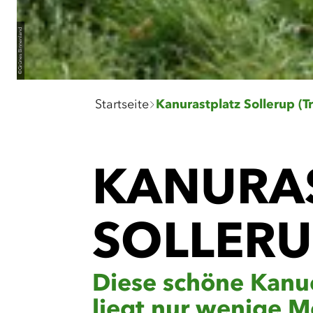
Grünes Binnenland
©
Sie
Startseite
sind
hier:
KANURA
SOLLERU
Diese schöne Kanue
liegt nur wenige M