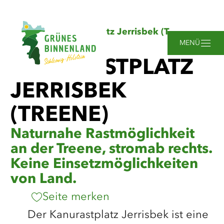
Zum
Zur
Zur
Zum
Sie
Startseite
Kanurastplatz Jerrisbek (Treene)
Hauptinhalt
Suche
Navigation
Footer
sind
springen
springen
springen
springen
MENÜ
hier:
KANURASTPLATZ
JERRISBEK
(TREENE)
Naturnahe Rastmöglichkeit
an der Treene, stromab rechts.
Keine Einsetzmöglichkeiten
von Land.
Seite merken
Der Kanurastplatz Jerrisbek ist eine