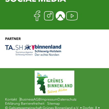
Facebook
Instagram
Komoot
Youtub
PARTNER
Kontakt
Business
AGB
Impressum
Datenschutz
Erklärung Barrierefreiheit
Sitemap
© Gebietsgemeinschaft Grünes Binnenland e.V. • Dorfstr. 8 •