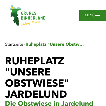
Zum
Zur
Zur
Zum
Hauptinhalt
Suche
Navigation
Footer
springen
springen
springen
springen
MENÜ
Sie
Startseite
Ruheplatz "Unsere Obstwiese" Jardelund
sind
hier:
RUHEPLATZ
"UNSERE
OBSTWIESE"
JARDELUND
Die Obstwiese in Jardelund