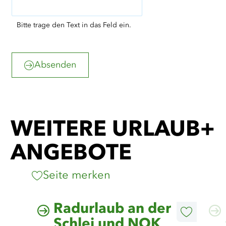
Bitte trage den Text in das Feld ein.
Absenden
WEITERE URLAUB+
ANGEBOTE
Seite merken
©
Gerald Hänel/GARP
Mehr
Mehr
Radurlaub an der
erfahren
erfahre
Diesen
Schlei und NOK
Artikel