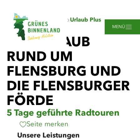
Zum
Zur
Zur
Zum
Sie
Startseite
Übernachten
Urlaub Plus
Hauptinhalt
Suche
Navigation
Footer
sind
springen
springen
springen
springen
MENÜ
hier:
RADURLAUB
RUND UM
FLENSBURG UND
DIE FLENSBURGER
FÖRDE
5 Tage geführte Radtouren
Seite merken
Unsere Leistungen