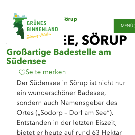
Zum
Zur
Zur
Zum
Sie
Startseite
Südensee, Sörup
Hauptinhalt
Suche
Navigation
Footer
sind
springen
springen
springen
springen
MENÜ
hier:
SÜDENSEE, SÖRUP
Großartige Badestelle am
Südensee
Seite merken
Der Südensee in Sörup ist nicht nur
ein wunderschöner Badesee,
sondern auch Namensgeber des
Ortes („Sodorp – Dorf am See“).
Entstanden in der letzten Eiszeit,
bietet er heute auf rund 63 Hektar