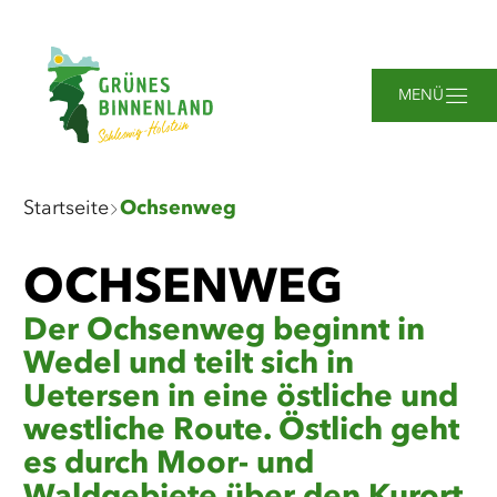
Zum
Zur
Zur
Zum
Hauptinhalt
Suche
Navigation
Footer
springen
springen
springen
springen
MENÜ
Sie
Startseite
Ochsenweg
sind
hier:
Leaflet
|
©
Maptoolkit
©
OSM
OCHSENWEG
Mein Standort
Der Ochsenweg beginnt in
Wedel und teilt sich in
Uetersen in eine östliche und
westliche Route. Östlich geht
es durch Moor- und