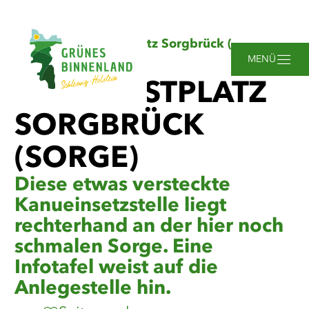
Zum
Zur
Zur
Zum
Sie
Startseite
Kanurastplatz Sorgbrück (Sorge)
Hauptinhalt
Suche
Navigation
Footer
sind
springen
springen
springen
springen
MENÜ
hier:
KANURASTPLATZ
SORGBRÜCK
(SORGE)
Diese etwas versteckte
Kanueinsetzstelle liegt
rechterhand an der hier noch
schmalen Sorge. Eine
Infotafel weist auf die
Anlegestelle hin.