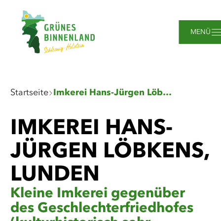
Zum
Zur
Zur
Zum
Hauptinhalt
Suche
Navigation
Footer
springen
springen
springen
springen
MENÜ
Sie
Startseite
Imkerei Hans-Jürgen Löbkens, Lunden
sind
hier:
IMKEREI HANS-
JÜRGEN LÖBKENS,
LUNDEN
Kleine Imkerei gegenüber
des Geschlechterfriedhofes