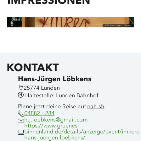
IMPRESSIONEN
©
© Hans-Jürgen Löbkens
KONTAKT
Hans-Jürgen Löbkens
25774 Lunden
Haltestelle: Lunden Bahnhof
Plane jetzt deine Reise auf
nah.sh
04882 - 284
h.j.loebkens@gmail.com
https://www.gruenes-
binnenland.de/details/anzeige/event/imkerei
hans-juergen-loebkens/