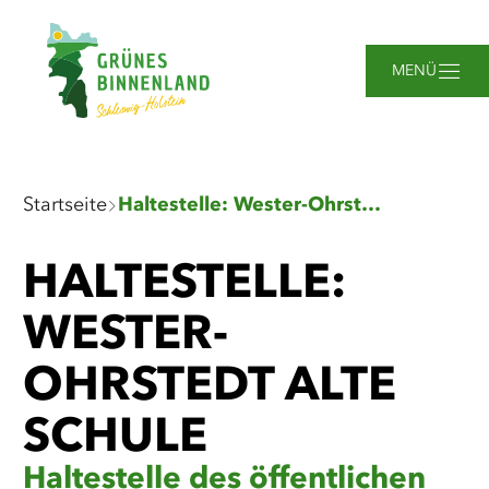
Zum
Zur
Zur
Zum
Hauptinhalt
Suche
Navigation
Footer
springen
springen
springen
springen
MENÜ
Sie
Startseite
Haltestelle: Wester-Ohrstedt Alte Schule
sind
hier:
HALTESTELLE:
WESTER-
OHRSTEDT ALTE
SCHULE
Haltestelle des öffentlichen