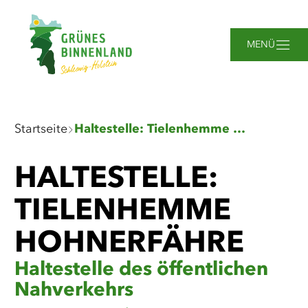
Zum
Zur
Zur
Zum
Hauptinhalt
Suche
Navigation
Footer
springen
springen
springen
springen
MENÜ
Sie
Startseite
Haltestelle: Tielenhemme Hohnerfähre
sind
hier:
HALTESTELLE:
TIELENHEMME
HOHNERFÄHRE
Haltestelle des öffentlichen
Nahverkehrs