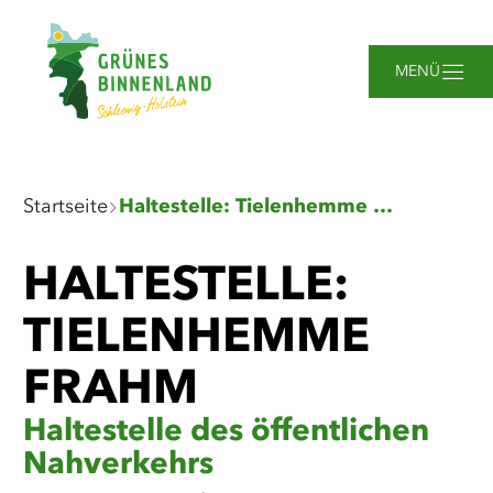
Zum
Zur
Zur
Zum
Hauptinhalt
Suche
Navigation
Footer
springen
springen
springen
springen
MENÜ
Sie
Startseite
Haltestelle: Tielenhemme Frahm
sind
hier:
HALTESTELLE:
TIELENHEMME
FRAHM
Haltestelle des öffentlichen
Nahverkehrs