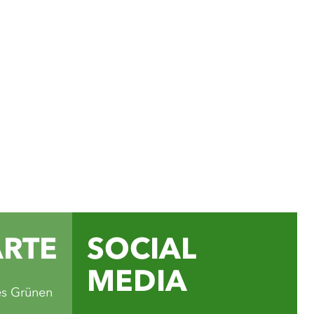
ial Media Kanälen findest
für Ausflüge, Rad- und
Veranstaltungstipps und
e schönsten Seiten des
ands.
ube
ARTE
SOCIAL
MEDIA
es Grünen