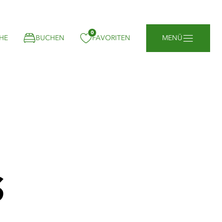
0
gemerkt:
HE
BUCHEN
FAVORITEN
MENÜ
S