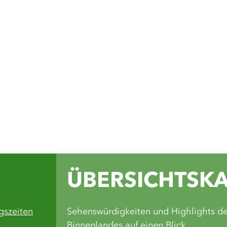
Auf unseren Soc
du Inspiration 
Wandertouren, 
Einblicke in di
Grünen Binnenl
Facebook
Instagram
Komoot
Yout
ÜBERSICHTSK
gszeiten
Sehenswürdigkeiten und Highlights d
Binnenlandes auf einen Blick.