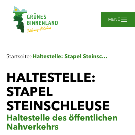
Zum
Zur
Zur
Zum
Hauptinhalt
Suche
Navigation
Footer
springen
springen
springen
springen
MENÜ
Sie
Startseite
Haltestelle: Stapel Steinschleuse
sind
hier:
HALTESTELLE:
STAPEL
STEINSCHLEUSE
Haltestelle des öffentlichen
Nahverkehrs