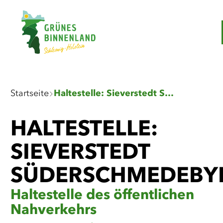
Zum
Zur
Zur
Zum
Hauptinhalt
Suche
Navigation
Footer
springen
springen
springen
springen
Sie
Startseite
Haltestelle: Sieverstedt Süderschmedebyholz
sind
hier:
HALTESTELLE:
SIEVERSTEDT
SÜDERSCHMEDEBY
Haltestelle des öffentlichen
Nahverkehrs