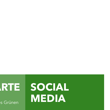
ial Media Kanälen findest
für Ausflüge, Rad- und
Veranstaltungstipps und
e schönsten Seiten des
ands.
ube
ARTE
SOCIAL
MEDIA
es Grünen