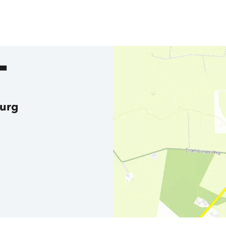
T
urg