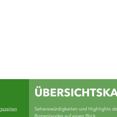
Auf unseren Soc
du Inspiration 
Wandertouren, 
Einblicke in di
Grünen Binnenl
Facebook
Instagram
Komoot
Yout
ÜBERSICHTSK
gszeiten
Sehenswürdigkeiten und Highlights d
Binnenlandes auf einen Blick.