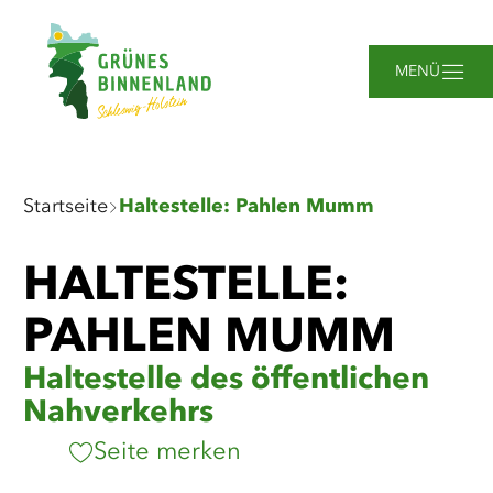
Zum
Zur
Zur
Zum
Hauptinhalt
Suche
Navigation
Footer
springen
springen
springen
springen
MENÜ
Sie
Startseite
Haltestelle: Pahlen Mumm
sind
hier:
HALTESTELLE:
PAHLEN MUMM
Haltestelle des öffentlichen
Nahverkehrs
Seite merken