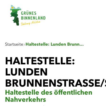
Zum
Zur
Zur
Zum
Hauptin
Suche
Navigat
Footer
springe
springe
springe
springe
Sie
Startseite
Haltestelle: Lunden Brunnenstraße/Schwimmbad
sind
hier:
HALTESTELLE:
LUNDEN
BRUNNENSTRASSE/
Haltestelle des öffentlichen
Nahverkehrs