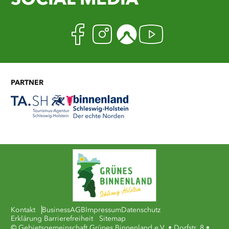
SOCIAL MEDIA
Facebook
Instagram
Komoot
Youtub
PARTNER
Kontakt
Business
AGB
Impressum
Datenschutz
Erklärung Barrierefreiheit
Sitemap
© Gebietsgemeinschaft Grünes Binnenland e.V. • Dorfstr. 8 •