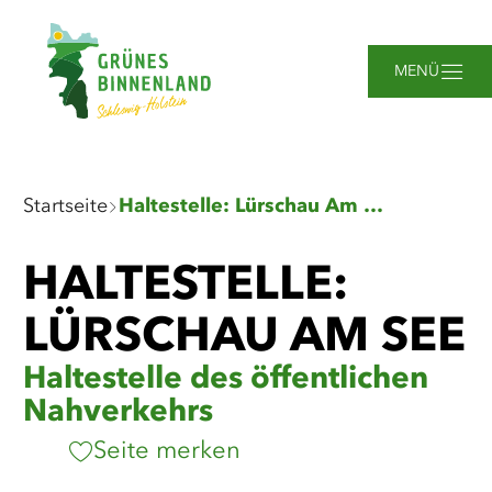
Zum
Zur
Zur
Zum
Hauptinhalt
Suche
Navigation
Footer
springen
springen
springen
springen
MENÜ
Sie
Startseite
Haltestelle: Lürschau Am See
sind
hier:
HALTESTELLE:
LÜRSCHAU AM SEE
Haltestelle des öffentlichen
Nahverkehrs
Seite merken