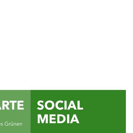
ial Media Kanälen findest
für Ausflüge, Rad- und
Veranstaltungstipps und
e schönsten Seiten des
ands.
ube
ARTE
SOCIAL
MEDIA
es Grünen