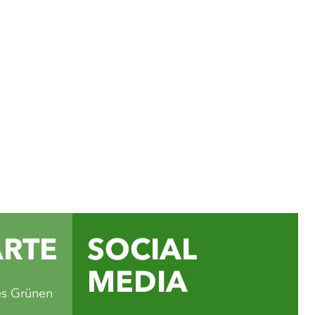
ial Media Kanälen findest
für Ausflüge, Rad- und
Veranstaltungstipps und
e schönsten Seiten des
ands.
ube
ARTE
SOCIAL
MEDIA
es Grünen