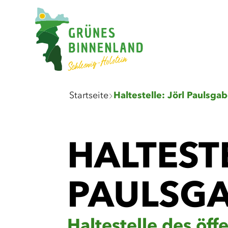
Sie
Startseite
Haltestelle: Jörl Paulsga
sind
hier:
HALTEST
PAULSG
Haltestelle des öf