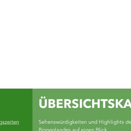
Auf unseren Soc
du Inspiration 
Wandertouren, 
Einblicke in di
Grünen Binnenl
Facebook
Instagram
Komoot
Yout
ÜBERSICHTSK
gszeiten
Sehenswürdigkeiten und Highlights d
Binnenlandes auf einen Blick.