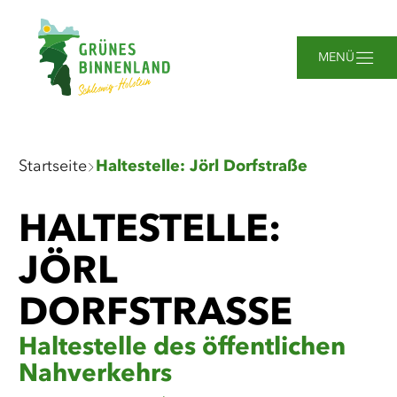
Zum
Zur
Zur
Zum
Hauptinhalt
Suche
Navigation
Footer
springen
springen
springen
springen
MENÜ
Sie
Startseite
Haltestelle: Jörl Dorfstraße
sind
hier:
HALTESTELLE:
JÖRL
DORFSTRASSE
Haltestelle des öffentlichen
Nahverkehrs