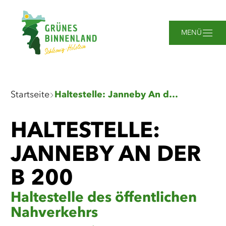
Zum
Zur
Zur
Zum
Hauptinhalt
Suche
Navigation
Footer
springen
springen
springen
springen
MENÜ
Sie
Startseite
Haltestelle: Janneby An der B 200
sind
hier:
HALTESTELLE:
JANNEBY AN DER
B 200
Haltestelle des öffentlichen
Nahverkehrs