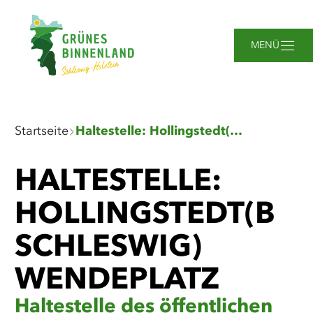
Zum
Zur
Zur
Zum
Hauptinhalt
Suche
Navigation
Footer
springen
springen
springen
springen
MENÜ
Sie
Startseite
Haltestelle: Hollingstedt(b Schleswig) Wendeplatz
sind
hier:
HALTESTELLE:
HOLLINGSTEDT(B
SCHLESWIG)
WENDEPLATZ
Haltestelle des öffentlichen