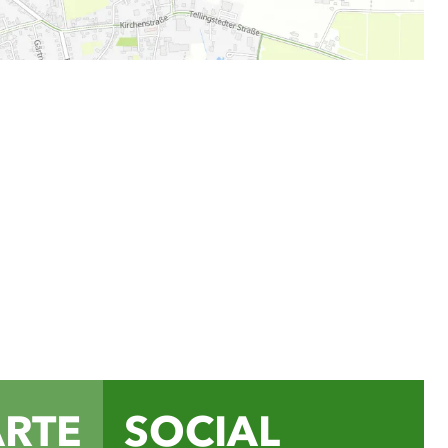
ial Media Kanälen findest
für Ausflüge, Rad- und
Veranstaltungstipps und
e schönsten Seiten des
ands.
ube
ARTE
SOCIAL