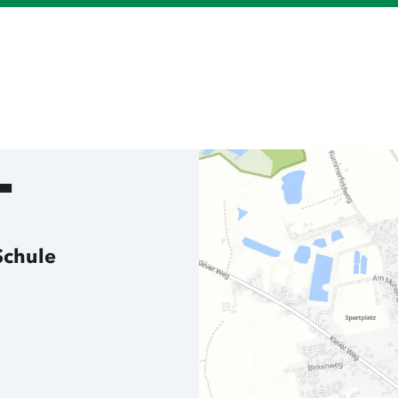
T
Schule