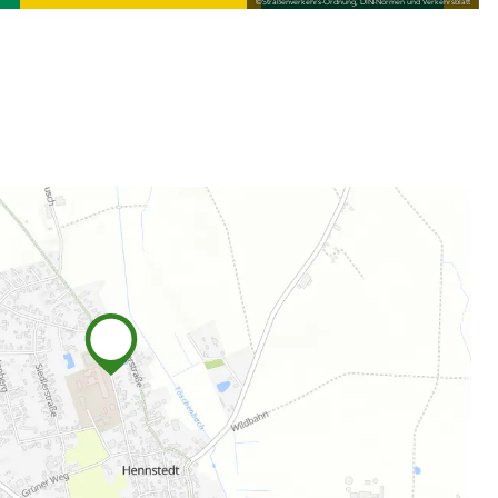
©
Straßenverkehrs-Ordnung, DIN-Normen und Verkehrsblatt