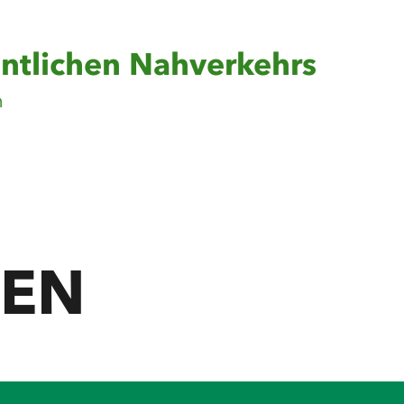
fentlichen Nahverkehrs
n
NEN