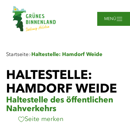
Zum
Zur
Zur
Zum
Hauptinhalt
Suche
Navigation
Footer
springen
springen
springen
springen
MENÜ
Sie
Startseite
Haltestelle: Hamdorf Weide
sind
hier:
HALTESTELLE:
HAMDORF WEIDE
Haltestelle des öffentlichen
Nahverkehrs
Seite merken