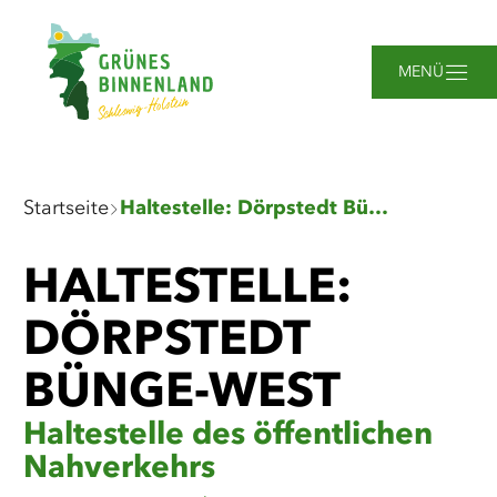
Zum
Zur
Zur
Zum
Hauptinhalt
Suche
Navigation
Footer
springen
springen
springen
springen
MENÜ
Sie
Startseite
Haltestelle: Dörpstedt Bünge-West
sind
hier:
HALTESTELLE:
DÖRPSTEDT
BÜNGE-WEST
Haltestelle des öffentlichen
Nahverkehrs