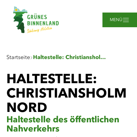
Zum
Zur
Zur
Zum
Hauptinhalt
Suche
Navigation
Footer
springen
springen
springen
springen
MENÜ
Sie
Startseite
Haltestelle: Christiansholm Nord
sind
hier:
HALTESTELLE:
CHRISTIANSHOLM
NORD
Haltestelle des öffentlichen
Nahverkehrs