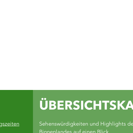
Auf unseren Soc
du Inspiration 
Wandertouren, 
Einblicke in di
Grünen Binnenl
Facebook
Instagram
Komoot
Yout
ÜBERSICHTSK
gszeiten
Sehenswürdigkeiten und Highlights d
Binnenlandes auf einen Blick.