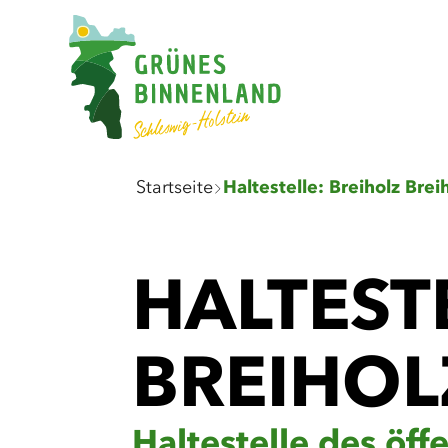
Sie
Startseite
sind
hier:
HALTEST
BREIHOL
Haltestelle des öf