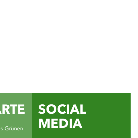
ial Media Kanälen findest
für Ausflüge, Rad- und
Veranstaltungstipps und
e schönsten Seiten des
ands.
ube
ARTE
SOCIAL
MEDIA
es Grünen