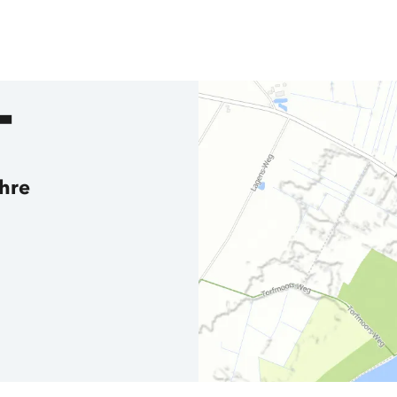
T
ähre