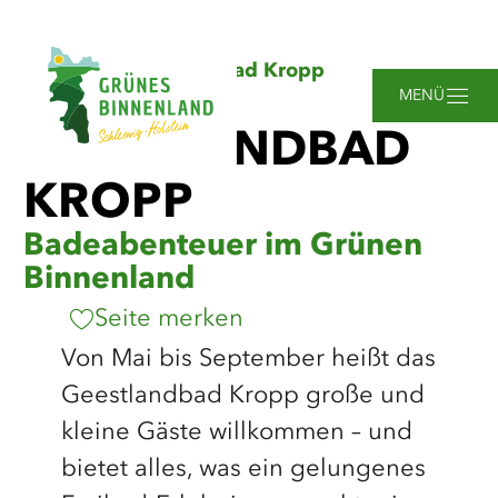
Zum
Zur
Zur
Zum
Sie
Startseite
Geestlandbad Kropp
Hauptinhalt
Suche
Navigation
Footer
sind
springen
springen
springen
springen
MENÜ
hier:
GEESTLANDBAD
KROPP
Badeabenteuer im Grünen
Binnenland
Seite merken
Von Mai bis September heißt das
Geestlandbad Kropp große und
kleine Gäste willkommen – und
bietet alles, was ein gelungenes