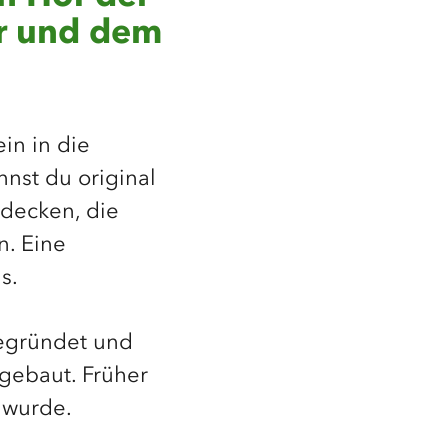
ar und dem
in in die
nst du original
decken, die
n. Eine
s.
gegründet und
gebaut. Früher
 wurde.