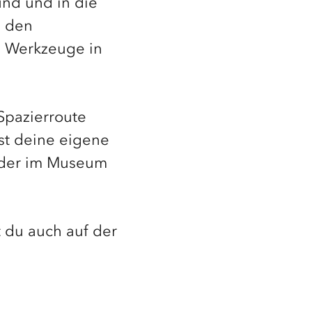
und und in die
n den
d Werkzeuge in
Spazierroute
st deine eigene
oder im Museum
t du auch auf der