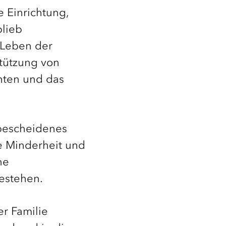
 Einrichtung,
blieb
 Leben der
stützung von
nnten und das
 bescheidenes
he Minderheit und
ne
bestehen.
er Familie