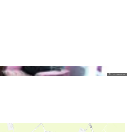
©
photocompany