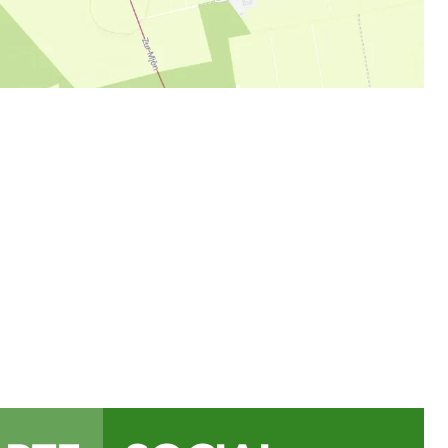
ial Media Kanälen findest
für Ausflüge, Rad- und
Veranstaltungstipps und
e schönsten Seiten des
ands.
ube