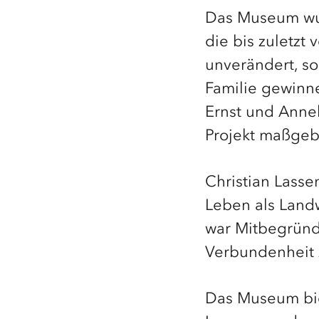
Das Museum wur
die bis zuletzt
unverändert, s
Familie gewinn
Ernst und Annel
Projekt maßgeb
Christian Lasse
Leben als Landw
war Mitbegründ
Verbundenheit z
Das Museum biet