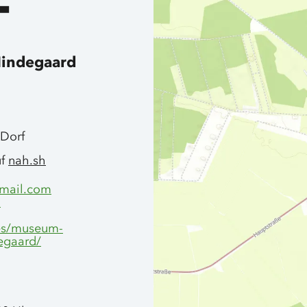
T
Mindegaard
 Dorf
uf
nah.sh
mail.com
-
es/museum-
degaard/