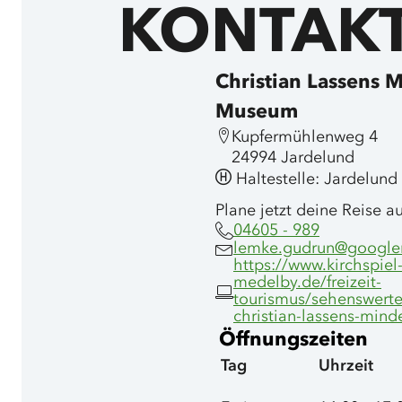
KONTAK
Christian Lassens 
Museum
Kupfermühlenweg 4
24994 Jardelund
Haltestelle: Jardelund
Plane jetzt deine Reise a
04605 - 989
lemke.gudrun@google
https://www.kirchspiel
medelby.de/freizeit-
tourismus/sehenswert
christian-lassens-min
Öffnungszeiten
Tag
Uhrzeit