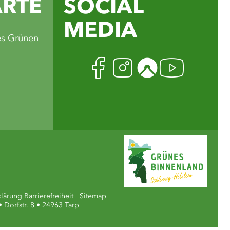
ARTE
SOCIAL
MEDIA
es Grünen
Facebook
Instagra
Komoo
Yout
klärung Barrierefreiheit
Sitemap
 Dorfstr. 8 • 24963 Tarp