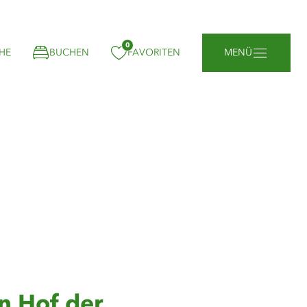
0
gemerkt:
HE
BUCHEN
FAVORITEN
MENÜ
n Hof der