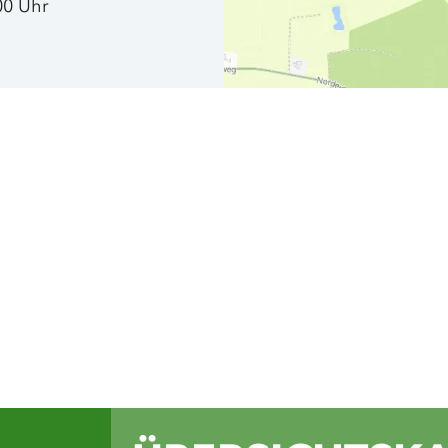
00 Uhr
Auf unseren Soc
du Inspiration 
Wandertouren, 
Einblicke in di
Grünen Binnenl
Facebook
Instagram
Komoot
Yout