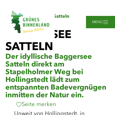
Zum
Zur
Zur
Zum
Sie
Startseite
Baggersee Satteln
Hauptinhalt
Suche
Navigation
Footer
sind
springen
springen
springen
springen
MENÜ
hier:
BAGGERSEE
SATTELN
Der idyllische Baggersee
Satteln direkt am
Stapelholmer Weg bei
Hollingstedt lädt zum
entspannten Badevergnügen
inmitten der Natur ein.
Seite merken
Unweit von Hollingstedt, in