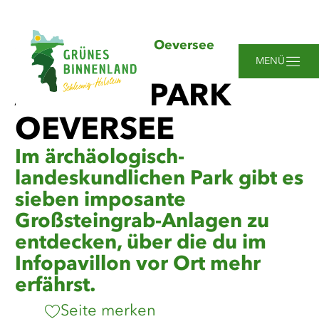
Zum
Zur
Zur
Zum
Sie
Startseite
Arnkielpark Oeversee
Hauptinhalt
Suche
Navigation
Footer
sind
springen
springen
springen
springen
MENÜ
hier:
ARNKIELPARK
OEVERSEE
Im ärchäologisch-
landeskundlichen Park gibt es
sieben imposante
Großsteingrab-Anlagen zu
entdecken, über die du im
Infopavillon vor Ort mehr
erfährst.
Seite merken