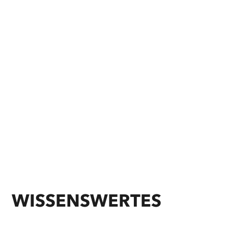
©
Schleswig-Holstein Binnenland Tourismus e. V.
©
Schleswig-Holstein Binnenland Tourismus e. V.
WISSENSWERTES