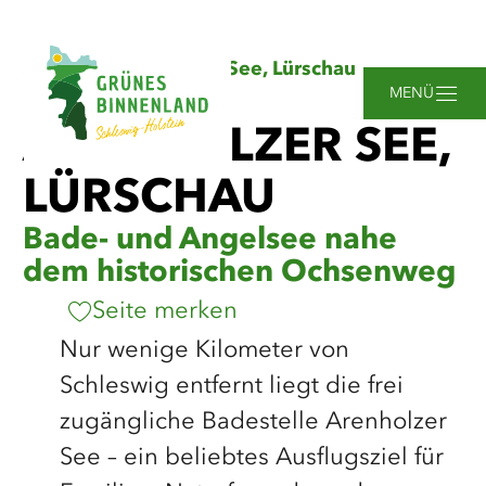
Zum
Zur
Zur
Zum
Sie
Startseite
Arenholzer See, Lürschau
Hauptinhalt
Suche
Navigation
Footer
sind
springen
springen
springen
springen
MENÜ
hier:
ARENHOLZER SEE,
LÜRSCHAU
Bade- und Angelsee nahe
dem historischen Ochsenweg
Seite merken
Nur wenige Kilometer von
Schleswig entfernt liegt die frei
zugängliche Badestelle Arenholzer
See – ein beliebtes Ausflugsziel für